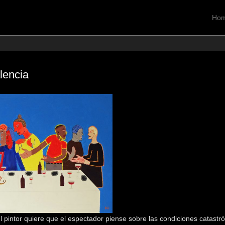
Ho
Prim
Zum I
lencia
el pintor quiere que el espectador piense sobre las condiciones catast