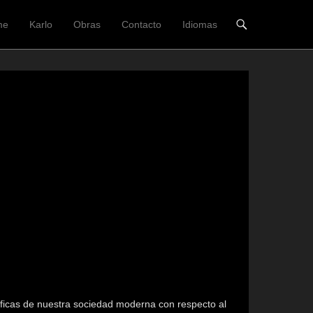
me
Karlo
Obras
Contacto
Idiomas
ärmenü
nhalt springen
róficas de nuestra sociedad moderna con respecto al